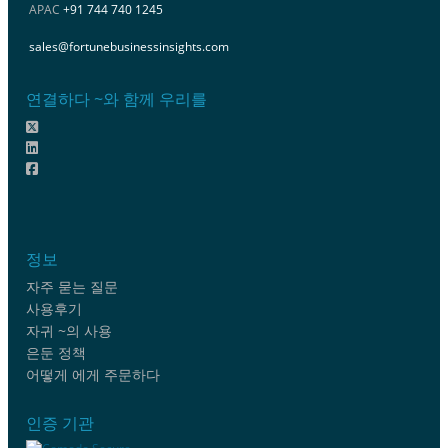
APAC
+91 744 740 1245
sales@fortunebusinessinsights.com
연결하다 ~와 함께 우리를
정보
자주 묻는 질문
사용후기
자귀 ~의 사용
은둔 정책
어떻게 에게 주문하다
인증 기관