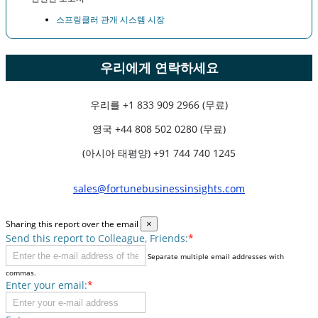
스프링클러 관개 시스템 시장
우리에게 연락하세요
우리를
+1 833 909 2966 (무료)
영국
+44 808 502 0280 (무료)
(아시아 태평양) +91 744 740 1245
sales@fortunebusinessinsights.com
Sharing this report over the email
×
Send this report to Colleague, Friends:
*
Separate multiple email addresses with
commas.
Enter your email:
*