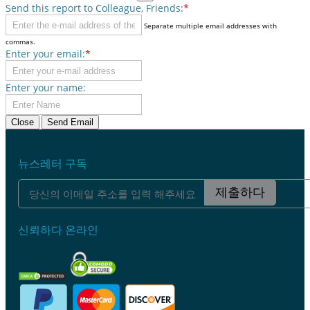
Send this report to Colleague, Friends:
*
Separate multiple email addresses with
commas.
Enter your email:
*
Enter your name:
Close
Send Email
뉴스레터 구독
제출하다
신뢰하다 온라인