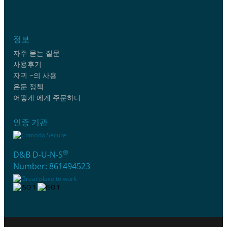
정보
자주 묻는 질문
사용후기
자귀 ~의 사용
은둔 정책
어떻게 에게 주문하다
인증 기관
®
D&B D-U-N-S
Number: 861494523