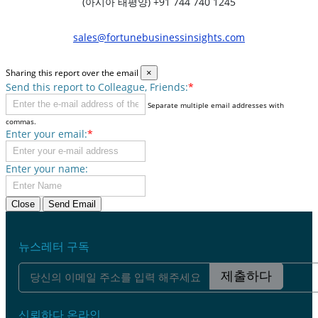
(아시아 태평양) +91 744 740 1245
sales@fortunebusinessinsights.com
Sharing this report over the email
×
Send this report to Colleague, Friends:
*
Separate multiple email addresses with
commas.
Enter your email:
*
Enter your name:
Close
Send Email
뉴스레터 구독
제출하다
신뢰하다 온라인