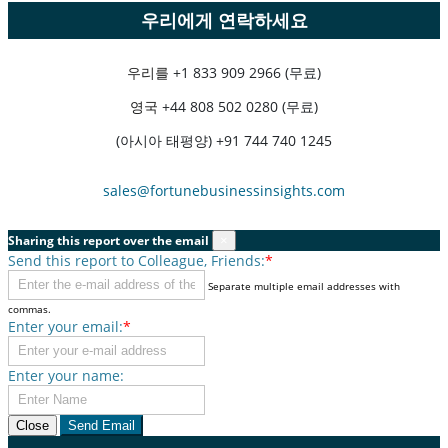
우리에게 연락하세요
우리를
+1 833 909 2966 (무료)
영국
+44 808 502 0280 (무료)
(아시아 태평양) +91 744 740 1245
sales@fortunebusinessinsights.com
Sharing this report over the email
×
Send this report to Colleague, Friends:
*
Separate multiple email addresses with
commas.
Enter your email:
*
Enter your name:
Close
Send Email