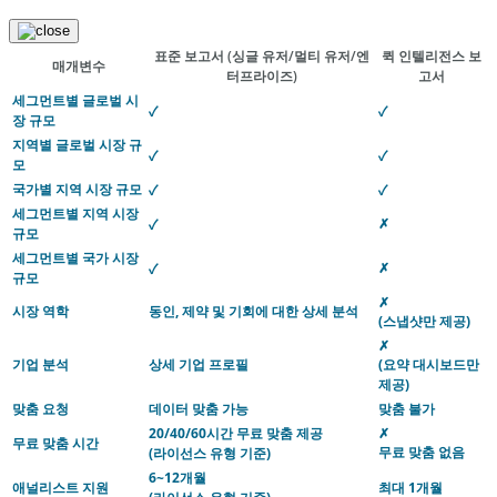
표준 보고서
(싱글 유저/멀티 유저/엔
퀵 인텔리전스 보
매개변수
터프라이즈)
고서
세그먼트별 글로벌 시
✓
✓
장 규모
지역별 글로벌 시장 규
✓
✓
모
국가별 지역 시장 규모
✓
✓
세그먼트별 지역 시장
✗
✓
규모
세그먼트별 국가 시장
✗
✓
규모
✗
시장 역학
동인, 제약 및 기회에 대한 상세 분석
(스냅샷만 제공)
✗
기업 분석
상세 기업 프로필
(요약 대시보드만
제공)
맞춤 요청
데이터 맞춤 가능
맞춤 불가
20/40/60시간 무료 맞춤 제공
✗
무료 맞춤 시간
무료 맞춤 없음
(라이선스 유형 기준)
6~12개월
애널리스트 지원
최대 1개월