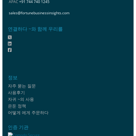
APAC
+91 744 740 1245
sales@fortunebusinessinsights.com
연결하다 ~와 함께 우리를
정보
자주 묻는 질문
사용후기
자귀 ~의 사용
은둔 정책
어떻게 에게 주문하다
인증 기관