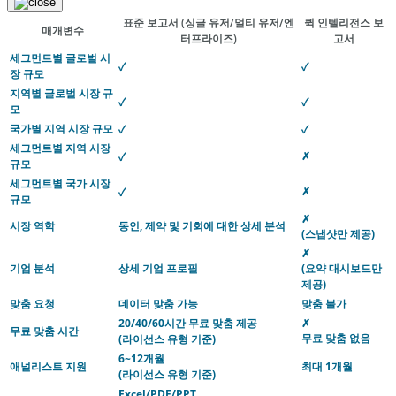
표준 보고서
(싱글 유저/멀티 유저/엔
퀵 인텔리전스 보
매개변수
터프라이즈)
고서
세그먼트별 글로벌 시
✓
✓
장 규모
지역별 글로벌 시장 규
✓
✓
모
국가별 지역 시장 규모
✓
✓
세그먼트별 지역 시장
✗
✓
규모
세그먼트별 국가 시장
✗
✓
규모
✗
시장 역학
동인, 제약 및 기회에 대한 상세 분석
(스냅샷만 제공)
✗
기업 분석
상세 기업 프로필
(요약 대시보드만
제공)
맞춤 요청
데이터 맞춤 가능
맞춤 불가
20/40/60시간 무료 맞춤 제공
✗
무료 맞춤 시간
무료 맞춤 없음
(라이선스 유형 기준)
6~12개월
애널리스트 지원
최대 1개월
(라이선스 유형 기준)
Excel/PDF/PPT