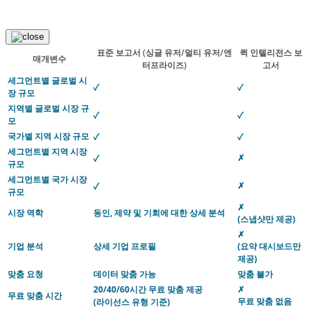
표준 보고서
(싱글 유저/멀티 유저/엔
퀵 인텔리전스 보
매개변수
터프라이즈)
고서
세그먼트별 글로벌 시
✓
✓
장 규모
지역별 글로벌 시장 규
✓
✓
모
국가별 지역 시장 규모
✓
✓
세그먼트별 지역 시장
✗
✓
규모
세그먼트별 국가 시장
✗
✓
규모
✗
시장 역학
동인, 제약 및 기회에 대한 상세 분석
(스냅샷만 제공)
✗
기업 분석
상세 기업 프로필
(요약 대시보드만
제공)
맞춤 요청
데이터 맞춤 가능
맞춤 불가
20/40/60시간 무료 맞춤 제공
✗
무료 맞춤 시간
무료 맞춤 없음
(라이선스 유형 기준)