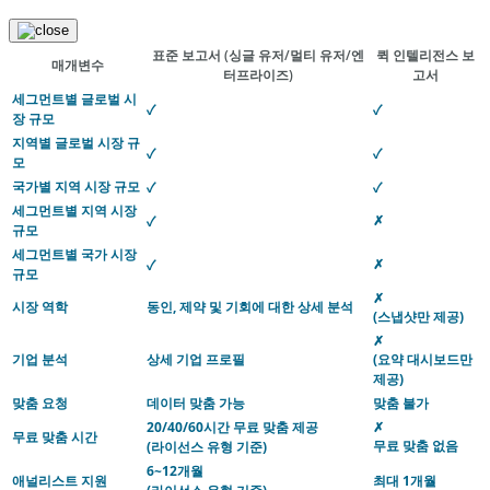
표준 보고서
(싱글 유저/멀티 유저/엔
퀵 인텔리전스 보
매개변수
터프라이즈)
고서
세그먼트별 글로벌 시
✓
✓
장 규모
지역별 글로벌 시장 규
✓
✓
모
국가별 지역 시장 규모
✓
✓
세그먼트별 지역 시장
✗
✓
규모
세그먼트별 국가 시장
✗
✓
규모
✗
시장 역학
동인, 제약 및 기회에 대한 상세 분석
(스냅샷만 제공)
✗
기업 분석
상세 기업 프로필
(요약 대시보드만
제공)
맞춤 요청
데이터 맞춤 가능
맞춤 불가
20/40/60시간 무료 맞춤 제공
✗
무료 맞춤 시간
무료 맞춤 없음
(라이선스 유형 기준)
6~12개월
애널리스트 지원
최대 1개월