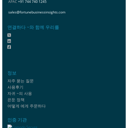
APAC
+91 744 740 1245
sales@fortunebusinessinsights.com
연결하다 ~와 함께 우리를
정보
자주 묻는 질문
사용후기
자귀 ~의 사용
은둔 정책
어떻게 에게 주문하다
인증 기관