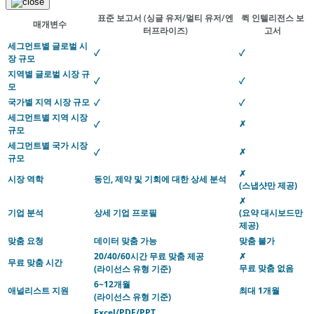
표준 보고서
(싱글 유저/멀티 유저/엔
퀵 인텔리전스 보
매개변수
터프라이즈)
고서
세그먼트별 글로벌 시
✓
✓
장 규모
지역별 글로벌 시장 규
✓
✓
모
국가별 지역 시장 규모
✓
✓
세그먼트별 지역 시장
✗
✓
규모
세그먼트별 국가 시장
✗
✓
규모
✗
시장 역학
동인, 제약 및 기회에 대한 상세 분석
(스냅샷만 제공)
✗
기업 분석
상세 기업 프로필
(요약 대시보드만
제공)
맞춤 요청
데이터 맞춤 가능
맞춤 불가
20/40/60시간 무료 맞춤 제공
✗
무료 맞춤 시간
무료 맞춤 없음
(라이선스 유형 기준)
6~12개월
애널리스트 지원
최대 1개월
(라이선스 유형 기준)
Excel/PDF/PPT