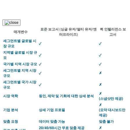
표준 보고서
(싱글 유저/멀티 유저/엔
퀵 인텔리전스 보
매개변수
터프라이즈)
고서
세그먼트별 글로벌 시
✓
✓
장 규모
지역별 글로벌 시장 규
✓
✓
모
국가별 지역 시장 규모
✓
✓
세그먼트별 지역 시장
✗
✓
규모
세그먼트별 국가 시장
✗
✓
규모
✗
시장 역학
동인, 제약 및 기회에 대한 상세 분석
(스냅샷만 제공)
✗
기업 분석
상세 기업 프로필
(요약 대시보드만
제공)
맞춤 요청
데이터 맞춤 가능
맞춤 불가
20/40/60시간 무료 맞춤 제공
✗