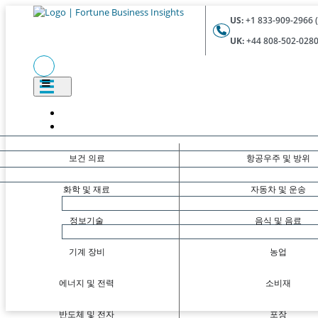
US:
+1 833-909-2966 (
UK:
+44 808-502-0280 
보건 의료
항공우주 및 방위
화학 및 재료
자동차 및 운송
정보기술
음식 및 음료
기계 장비
농업
에너지 및 전력
소비재
반도체 및 전자
포장