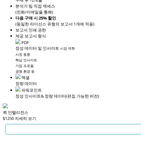
구매 후 12개월
분석가 팀 직접 액세스
(전화/이메일을 통해)
다음 구매 시 25% 할인
(동일한 라이선스 유형의 보고서 1개에 적용)
보고서 인쇄 권한
제공 보고서 형식
PDF
정성 데이터 및 인사이트
시장 역학
시장 동향
핵심 인사이트
기업 프로필
경쟁 환경 등
엑셀
정량 데이터
파워포인트
정성 인사이트
& 정량 데이터
(편집 가능한 버전)
퀵 인텔리전스
$1250
자세히 보기