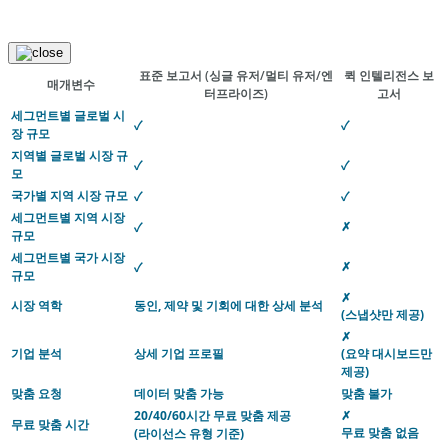
표준 보고서
(싱글 유저/멀티 유저/엔
퀵 인텔리전스 보
매개변수
터프라이즈)
고서
세그먼트별 글로벌 시
✓
✓
장 규모
지역별 글로벌 시장 규
✓
✓
모
국가별 지역 시장 규모
✓
✓
세그먼트별 지역 시장
✗
✓
규모
세그먼트별 국가 시장
✗
✓
규모
✗
시장 역학
동인, 제약 및 기회에 대한 상세 분석
(스냅샷만 제공)
✗
기업 분석
상세 기업 프로필
(요약 대시보드만
제공)
맞춤 요청
데이터 맞춤 가능
맞춤 불가
20/40/60시간 무료 맞춤 제공
✗
무료 맞춤 시간
무료 맞춤 없음
(라이선스 유형 기준)