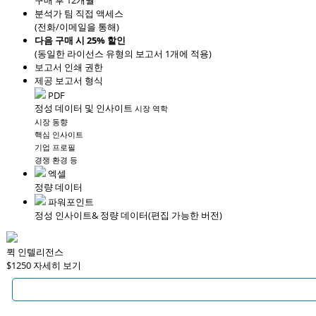
구매 후 12개월
분석가 팀 직접 액세스
(전화/이메일을 통해)
다음 구매 시 25% 할인
(동일한 라이선스 유형의 보고서 1개에 적용)
보고서 인쇄 권한
제공 보고서 형식
PDF
정성 데이터 및 인사이트
시장 역학
시장 동향
핵심 인사이트
기업 프로필
경쟁 환경 등
엑셀
정량 데이터
파워포인트
정성 인사이트
& 정량 데이터
(편집 가능한 버전)
퀵 인텔리전스
$1250
자세히 보기