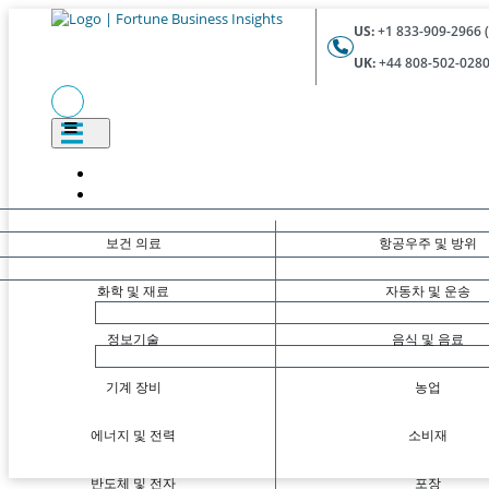
US:
+1 833-909-2966 (
UK:
+44 808-502-0280 
보건 의료
항공우주 및 방위
화학 및 재료
자동차 및 운송
정보기술
음식 및 음료
기계 장비
농업
에너지 및 전력
소비재
반도체 및 전자
포장