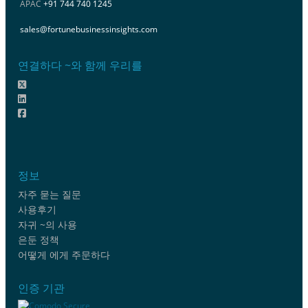
APAC
+91 744 740 1245
sales@fortunebusinessinsights.com
연결하다 ~와 함께 우리를
정보
자주 묻는 질문
사용후기
자귀 ~의 사용
은둔 정책
어떻게 에게 주문하다
인증 기관