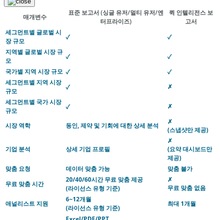
표준 보고서
(싱글 유저/멀티 유저/엔
퀵 인텔리전스 보
매개변수
터프라이즈)
고서
세그먼트별 글로벌 시
✓
✓
장 규모
지역별 글로벌 시장 규
✓
✓
모
국가별 지역 시장 규모
✓
✓
세그먼트별 지역 시장
✗
✓
규모
세그먼트별 국가 시장
✗
✓
규모
✗
시장 역학
동인, 제약 및 기회에 대한 상세 분석
(스냅샷만 제공)
✗
기업 분석
상세 기업 프로필
(요약 대시보드만
제공)
맞춤 요청
데이터 맞춤 가능
맞춤 불가
20/40/60시간 무료 맞춤 제공
✗
무료 맞춤 시간
무료 맞춤 없음
(라이선스 유형 기준)
6~12개월
애널리스트 지원
최대 1개월
(라이선스 유형 기준)
Excel/PDF/PPT