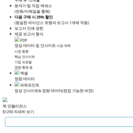
구매 후 12개월
분석가 팀 직접 액세스
(전화/이메일을 통해)
다음 구매 시 25% 할인
(동일한 라이선스 유형의 보고서 1개에 적용)
보고서 인쇄 권한
제공 보고서 형식
PDF
정성 데이터 및 인사이트
시장 역학
시장 동향
핵심 인사이트
기업 프로필
경쟁 환경 등
엑셀
정량 데이터
파워포인트
정성 인사이트
& 정량 데이터
(편집 가능한 버전)
퀵 인텔리전스
$1250
자세히 보기