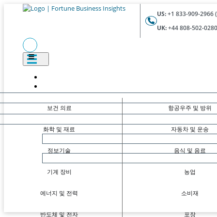
US:
+1 833-909-2966 (
UK:
+44 808-502-0280 
보건 의료
항공우주 및 방위
화학 및 재료
자동차 및 운송
정보기술
음식 및 음료
기계 장비
농업
에너지 및 전력
소비재
반도체 및 전자
포장