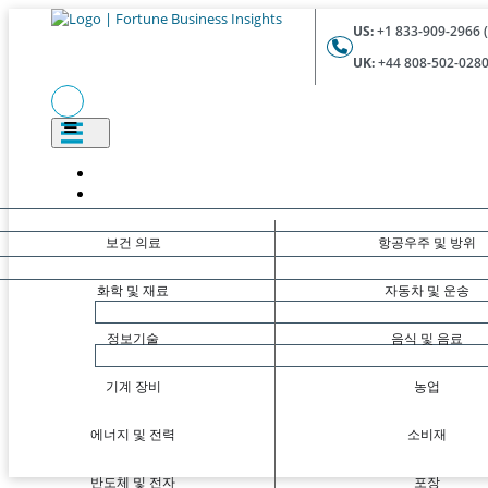
US:
+1 833-909-2966 (
UK:
+44 808-502-0280 
보건 의료
항공우주 및 방위
화학 및 재료
자동차 및 운송
정보기술
음식 및 음료
기계 장비
농업
에너지 및 전력
소비재
반도체 및 전자
포장