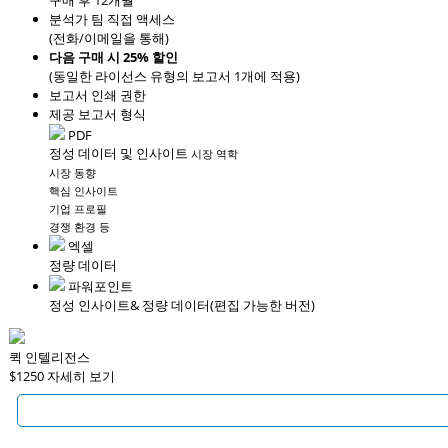
구매 후 12개월
분석가 팀 직접 액세스
(전화/이메일을 통해)
다음 구매 시 25% 할인
(동일한 라이선스 유형의 보고서 1개에 적용)
보고서 인쇄 권한
제공 보고서 형식
PDF
정성 데이터 및 인사이트
시장 역학
시장 동향
핵심 인사이트
기업 프로필
경쟁 환경 등
엑셀
정량 데이터
파워포인트
정성 인사이트
& 정량 데이터
(편집 가능한 버전)
퀵 인텔리전스
$1250
자세히 보기