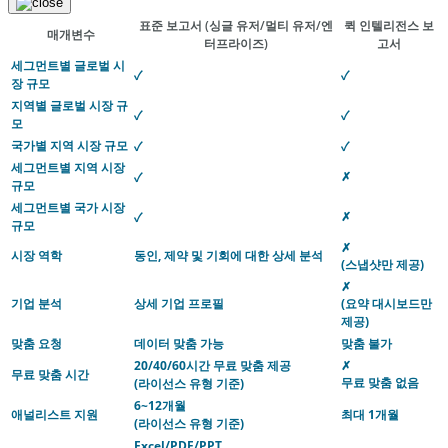
표준 보고서
(싱글 유저/멀티 유저/엔
퀵 인텔리전스 보
매개변수
터프라이즈)
고서
세그먼트별 글로벌 시
✓
✓
장 규모
지역별 글로벌 시장 규
✓
✓
모
국가별 지역 시장 규모
✓
✓
세그먼트별 지역 시장
✗
✓
규모
세그먼트별 국가 시장
✗
✓
규모
✗
시장 역학
동인, 제약 및 기회에 대한 상세 분석
(스냅샷만 제공)
✗
기업 분석
상세 기업 프로필
(요약 대시보드만
제공)
맞춤 요청
데이터 맞춤 가능
맞춤 불가
20/40/60시간 무료 맞춤 제공
✗
무료 맞춤 시간
무료 맞춤 없음
(라이선스 유형 기준)
6~12개월
애널리스트 지원
최대 1개월
(라이선스 유형 기준)
Excel/PDF/PPT