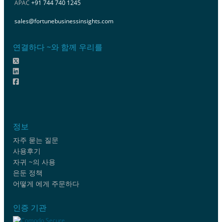
APAC
+91 744 740 1245
sales@fortunebusinessinsights.com
연결하다 ~와 함께 우리를
정보
자주 묻는 질문
사용후기
자귀 ~의 사용
은둔 정책
어떻게 에게 주문하다
인증 기관