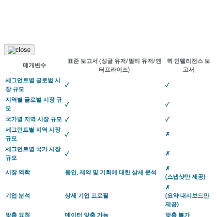
표준 보고서
(싱글 유저/멀티 유저/엔
퀵 인텔리전스 보
매개변수
터프라이즈)
고서
세그먼트별 글로벌 시
✓
✓
장 규모
지역별 글로벌 시장 규
✓
✓
모
국가별 지역 시장 규모
✓
✓
세그먼트별 지역 시장
✗
✓
규모
세그먼트별 국가 시장
✗
✓
규모
✗
시장 역학
동인, 제약 및 기회에 대한 상세 분석
(스냅샷만 제공)
✗
기업 분석
상세 기업 프로필
(요약 대시보드만
제공)
맞춤 요청
데이터 맞춤 가능
맞춤 불가