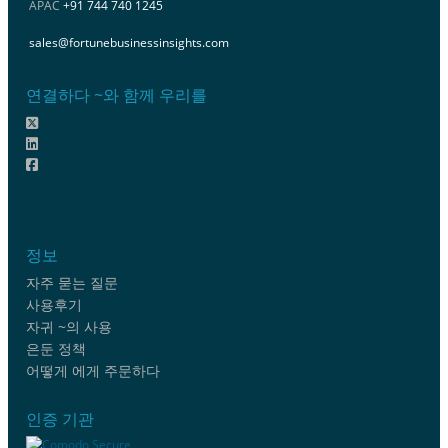
APAC
+91 744 740 1245
sales@fortunebusinessinsights.com
연결하다 ~와 함께 우리를
정보
자주 묻는 질문
사용후기
자귀 ~의 사용
은둔 정책
어떻게 에게 주문하다
인증 기관