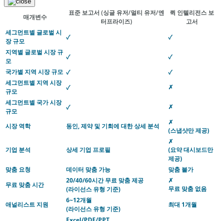
표준 보고서
(싱글 유저/멀티 유저/엔
퀵 인텔리전스 보
매개변수
터프라이즈)
고서
세그먼트별 글로벌 시
✓
✓
장 규모
지역별 글로벌 시장 규
✓
✓
모
국가별 지역 시장 규모
✓
✓
세그먼트별 지역 시장
✗
✓
규모
세그먼트별 국가 시장
✗
✓
규모
✗
시장 역학
동인, 제약 및 기회에 대한 상세 분석
(스냅샷만 제공)
✗
기업 분석
상세 기업 프로필
(요약 대시보드만
제공)
맞춤 요청
데이터 맞춤 가능
맞춤 불가
20/40/60시간 무료 맞춤 제공
✗
무료 맞춤 시간
무료 맞춤 없음
(라이선스 유형 기준)
6~12개월
애널리스트 지원
최대 1개월
(라이선스 유형 기준)
Excel/PDF/PPT