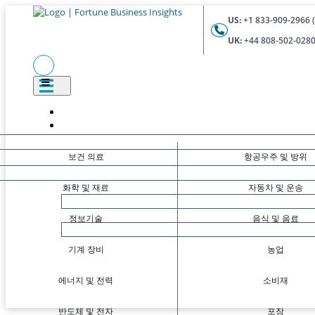
US:
+1 833-909-2966 (
UK:
+44 808-502-0280 
보건 의료
항공우주 및 방위
화학 및 재료
자동차 및 운송
정보기술
음식 및 음료
기계 장비
농업
에너지 및 전력
소비재
반도체 및 전자
포장