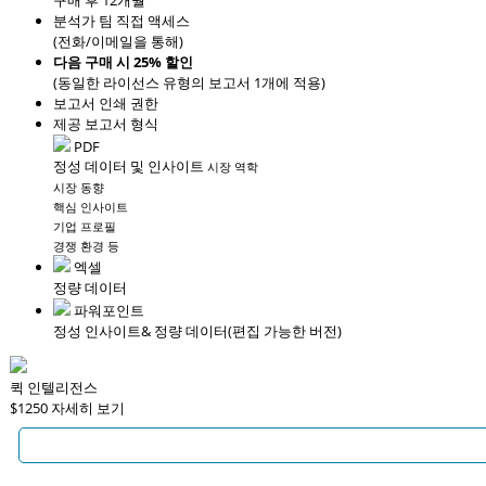
구매 후 12개월
분석가 팀 직접 액세스
(전화/이메일을 통해)
다음 구매 시 25% 할인
(동일한 라이선스 유형의 보고서 1개에 적용)
보고서 인쇄 권한
제공 보고서 형식
PDF
정성 데이터 및 인사이트
시장 역학
시장 동향
핵심 인사이트
기업 프로필
경쟁 환경 등
엑셀
정량 데이터
파워포인트
정성 인사이트
& 정량 데이터
(편집 가능한 버전)
퀵 인텔리전스
$1250
자세히 보기