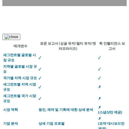
표준 보고서
(싱글 유저/멀티 유저/엔
퀵 인텔리전스 보
매개변수
터프라이즈)
고서
세그먼트별 글로벌 시
✓
✓
장 규모
지역별 글로벌 시장 규
✓
✓
모
국가별 지역 시장 규모
✓
✓
세그먼트별 지역 시장
✗
✓
규모
세그먼트별 국가 시장
✗
✓
규모
✗
시장 역학
동인, 제약 및 기회에 대한 상세 분석
(스냅샷만 제공)
✗
기업 분석
상세 기업 프로필
(요약 대시보드만
제공)