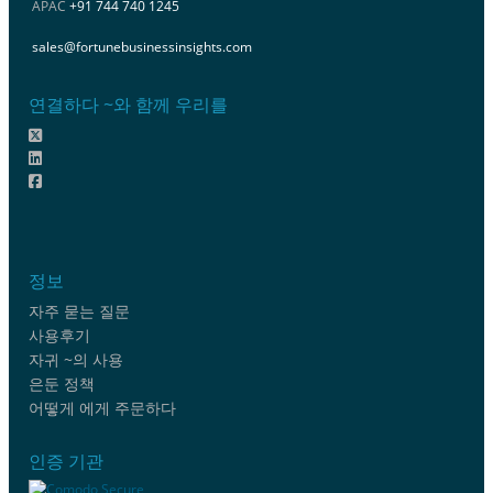
APAC
+91 744 740 1245
sales@fortunebusinessinsights.com
연결하다 ~와 함께 우리를
정보
자주 묻는 질문
사용후기
자귀 ~의 사용
은둔 정책
어떻게 에게 주문하다
인증 기관