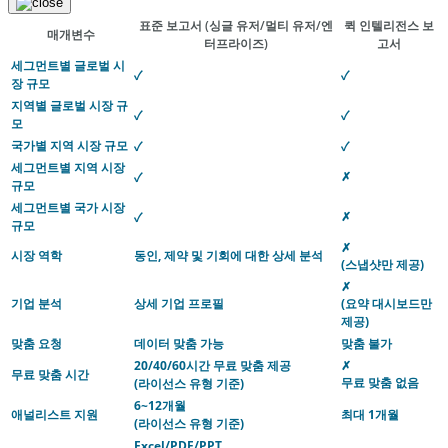
표준 보고서
(싱글 유저/멀티 유저/엔
퀵 인텔리전스 보
매개변수
터프라이즈)
고서
세그먼트별 글로벌 시
✓
✓
장 규모
지역별 글로벌 시장 규
✓
✓
모
국가별 지역 시장 규모
✓
✓
세그먼트별 지역 시장
✗
✓
규모
세그먼트별 국가 시장
✗
✓
규모
✗
시장 역학
동인, 제약 및 기회에 대한 상세 분석
(스냅샷만 제공)
✗
기업 분석
상세 기업 프로필
(요약 대시보드만
제공)
맞춤 요청
데이터 맞춤 가능
맞춤 불가
20/40/60시간 무료 맞춤 제공
✗
무료 맞춤 시간
무료 맞춤 없음
(라이선스 유형 기준)
6~12개월
애널리스트 지원
최대 1개월
(라이선스 유형 기준)
Excel/PDF/PPT