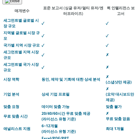
표준 보고서
(싱글 유저/멀티 유저/엔
퀵 인텔리전스 보
매개변수
터프라이즈)
고서
세그먼트별 글로벌 시
✓
✓
장 규모
지역별 글로벌 시장 규
✓
✓
모
국가별 지역 시장 규모
✓
✓
세그먼트별 지역 시장
✗
✓
규모
세그먼트별 국가 시장
✗
✓
규모
✗
시장 역학
동인, 제약 및 기회에 대한 상세 분석
(스냅샷만 제공)
✗
기업 분석
상세 기업 프로필
(요약 대시보드만
제공)
맞춤 요청
데이터 맞춤 가능
맞춤 불가
20/40/60시간 무료 맞춤 제공
✗
무료 맞춤 시간
무료 맞춤 없음
(라이선스 유형 기준)
6~12개월
애널리스트 지원
최대 1개월
(라이선스 유형 기준)
Excel/PDF/PPT