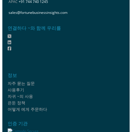
APAC
+91 744 740 1245
sales@fortunebusinessinsights.com
연결하다 ~와 함께 우리를
정보
자주 묻는 질문
사용후기
자귀 ~의 사용
은둔 정책
어떻게 에게 주문하다
인증 기관