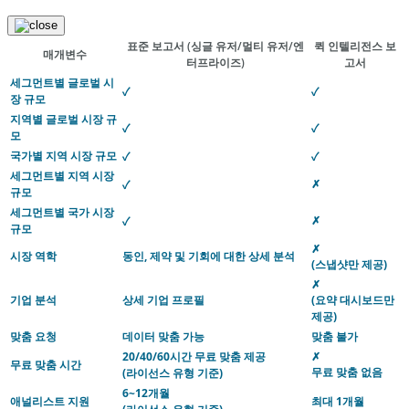
표준 보고서
(싱글 유저/멀티 유저/엔
퀵 인텔리전스 보
매개변수
터프라이즈)
고서
세그먼트별 글로벌 시
✓
✓
장 규모
지역별 글로벌 시장 규
✓
✓
모
국가별 지역 시장 규모
✓
✓
세그먼트별 지역 시장
✗
✓
규모
세그먼트별 국가 시장
✗
✓
규모
✗
시장 역학
동인, 제약 및 기회에 대한 상세 분석
(스냅샷만 제공)
✗
기업 분석
상세 기업 프로필
(요약 대시보드만
제공)
맞춤 요청
데이터 맞춤 가능
맞춤 불가
20/40/60시간 무료 맞춤 제공
✗
무료 맞춤 시간
무료 맞춤 없음
(라이선스 유형 기준)
6~12개월
애널리스트 지원
최대 1개월