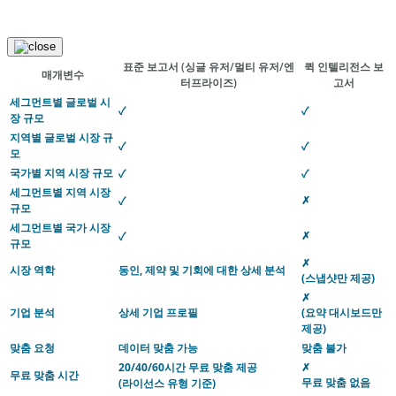
표준 보고서
(싱글 유저/멀티 유저/엔
퀵 인텔리전스 보
매개변수
터프라이즈)
고서
세그먼트별 글로벌 시
✓
✓
장 규모
지역별 글로벌 시장 규
✓
✓
모
국가별 지역 시장 규모
✓
✓
세그먼트별 지역 시장
✗
✓
규모
세그먼트별 국가 시장
✗
✓
규모
✗
시장 역학
동인, 제약 및 기회에 대한 상세 분석
(스냅샷만 제공)
✗
기업 분석
상세 기업 프로필
(요약 대시보드만
제공)
맞춤 요청
데이터 맞춤 가능
맞춤 불가
20/40/60시간 무료 맞춤 제공
✗
무료 맞춤 시간
무료 맞춤 없음
(라이선스 유형 기준)