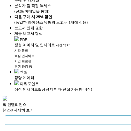
구매 후 12개월
분석가 팀 직접 액세스
(전화/이메일을 통해)
다음 구매 시 25% 할인
(동일한 라이선스 유형의 보고서 1개에 적용)
보고서 인쇄 권한
제공 보고서 형식
PDF
정성 데이터 및 인사이트
시장 역학
시장 동향
핵심 인사이트
기업 프로필
경쟁 환경 등
엑셀
정량 데이터
파워포인트
정성 인사이트
& 정량 데이터
(편집 가능한 버전)
퀵 인텔리전스
$1250
자세히 보기