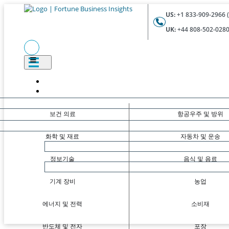
US:
+1 833-909-2966 (
UK:
+44 808-502-0280 
보건 의료
항공우주 및 방위
화학 및 재료
자동차 및 운송
정보기술
음식 및 음료
기계 장비
농업
에너지 및 전력
소비재
반도체 및 전자
포장