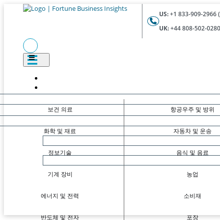
US:
+1 833-909-2966 (
UK:
+44 808-502-0280 
보건 의료
항공우주 및 방위
화학 및 재료
자동차 및 운송
정보기술
음식 및 음료
기계 장비
농업
에너지 및 전력
소비재
반도체 및 전자
포장