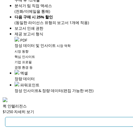
구매 후 12개월
분석가 팀 직접 액세스
(전화/이메일을 통해)
다음 구매 시 25% 할인
(동일한 라이선스 유형의 보고서 1개에 적용)
보고서 인쇄 권한
제공 보고서 형식
PDF
정성 데이터 및 인사이트
시장 역학
시장 동향
핵심 인사이트
기업 프로필
경쟁 환경 등
엑셀
정량 데이터
파워포인트
정성 인사이트
& 정량 데이터
(편집 가능한 버전)
퀵 인텔리전스
$1250
자세히 보기