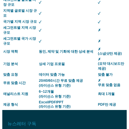
✓
✓
장 규모
지역별 글로벌 시장 규
✓
✓
모
국가별 지역 시장 규모
✓
✓
세그먼트별 지역 시장
✗
✓
규모
세그먼트별 국가 시장
✗
✓
규모
✗
시장 역학
동인, 제약 및 기회에 대한 상세 분석
(스냅샷만 제공)
✗
(요약 대시보드만
기업 분석
상세 기업 프로필
제공)
맞춤 요청
데이터 맞춤 가능
맞춤 불가
20/40/60시간 무료 맞춤 제공
✗
무료 맞춤 시간
무료 맞춤 없음
(라이선스 유형 기준)
6~12개월
애널리스트 지원
최대 1개월
(라이선스 유형 기준)
Excel/PDF/PPT
제공 형식
PDF만 제공
(라이선스 유형 기준)
뉴스레터 구독