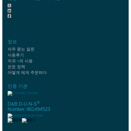
정보
자주 묻는 질문
사용후기
자귀 ~의 사용
은둔 정책
어떻게 에게 주문하다
인증 기관
®
D&B D-U-N-S
Number: 861494523