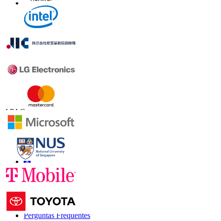
Contate-nos
US
+1 833 909 2966 ( chamada gratuita )
UK
+44 808 502 0280 (chamada gratuita )
APAC
+91 744 740 1245
sales@fortunebusinessinsights.com
Conecte-se conosco
Informações
Perguntas Frequentes