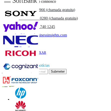
Entre em contacto connosco
US
+1 833 909 2966 (chamada gratuita)
UK
+44 808 502 0280 (chamada gratuita)
(APAC) +91 744 740 1245
sales@fortunebusinessinsights.com
Chamado
E-mail
BAIXAR
AMOSTRA
Subscrever boletim de notícias
Submeter
Confie on-line