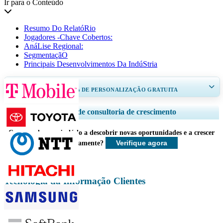
Ir para o Conteúdo
Resumo Do RelatóRio
Jogadores -Chave Cobertos:
AnáLise Regional:
SegmentaçãO
Principais Desenvolvimentos Da IndúStria
RECEBA DE 30 A 60
horas
DE PERSONALIZAÇÃO GRATUITA
Ampliar a cobertura regional e por país, Análise de segmentos, Perfis de
Serviços de consultoria de crescimento
empresas, Benchmarking competitivo, e insights sobre o usuário final.
Como podemos ajudá-lo a descobrir novas oportunidades e a crescer
Personalizar agora
Verifique agora
mais rapidamente?
Tecnologia da Informação Clientes