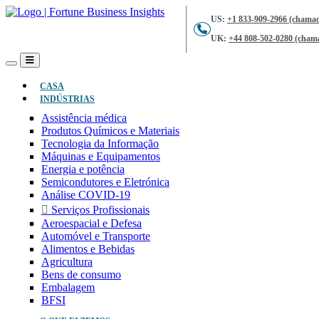
US:
+1 833-909-2966 (chamad
UK:
+44 808-502-0280 (chama
(ATUAL)
CASA
INDÚSTRIAS
Assistência médica
Produtos Químicos e Materiais
Tecnologia da Informação
Máquinas e Equipamentos
Energia e potência
Semicondutores e Eletrónica
Análise COVID-19
Serviços Profissionais
Aeroespacial e Defesa
Automóvel e Transporte
Alimentos e Bebidas
Agricultura
Bens de consumo
Embalagem
BFSI