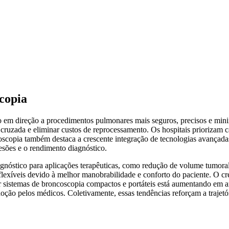
copia
o em direção a procedimentos pulmonares mais seguros, precisos e min
o cruzada e eliminar custos de reprocessamento. Os hospitais priorizam
coscopia também destaca a crescente integração de tecnologias avançada
esões e o rendimento diagnóstico.
nóstico para aplicações terapêuticas, como redução de volume tumoral,
exíveis devido à melhor manobrabilidade e conforto do paciente. O cre
 sistemas de broncoscopia compactos e portáteis está aumentando em a
ção pelos médicos. Coletivamente, essas tendências reforçam a trajet