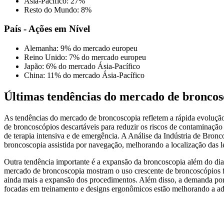
Ásia-Pacífico: 27%
Resto do Mundo: 8%
País - Ações em Nível
Alemanha: 9% do mercado europeu
Reino Unido: 7% do mercado europeu
Japão: 6% do mercado Ásia-Pacífico
China: 11% do mercado Ásia-Pacífico
Últimas tendências do mercado de broncos
As tendências do mercado de broncoscopia refletem a rápida evoluçã
de broncoscópios descartáveis ​​para reduzir os riscos de contaminaçã
de terapia intensiva e de emergência. A Análise da Indústria de Bron
broncoscopia assistida por navegação, melhorando a localização das l
Outra tendência importante é a expansão da broncoscopia além do diag
mercado de broncoscopia mostram o uso crescente de broncoscópios fl
ainda mais a expansão dos procedimentos. Além disso, a demanda por
focadas em treinamento e designs ergonômicos estão melhorando a ado