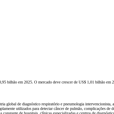
0,95 bilhão em 2025. O mercado deve crescer de US$ 1,01 bilhão em
a global de diagnóstico respiratório e pneumologia intervencionista, ap
plamente utilizados para detectar câncer de pulmão, complicações de do
constante de hospitais, clínicas especializadas e centros de diagnósti