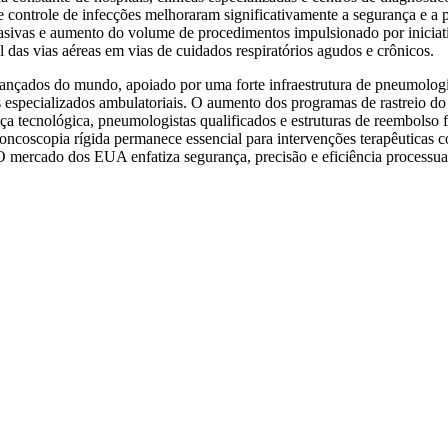
controle de infecções melhoraram significativamente a segurança e a p
sivas e aumento do volume de procedimentos impulsionado por iniciativ
 das vias aéreas em vias de cuidados respiratórios agudos e crônicos.
nçados do mundo, apoiado por uma forte infraestrutura de pneumologia 
especializados ambulatoriais. O aumento dos programas de rastreio do 
ça tecnológica, pneumologistas qualificados e estruturas de reembolso fa
roncoscopia rígida permanece essencial para intervenções terapêuticas 
. O mercado dos EUA enfatiza segurança, precisão e eficiência process