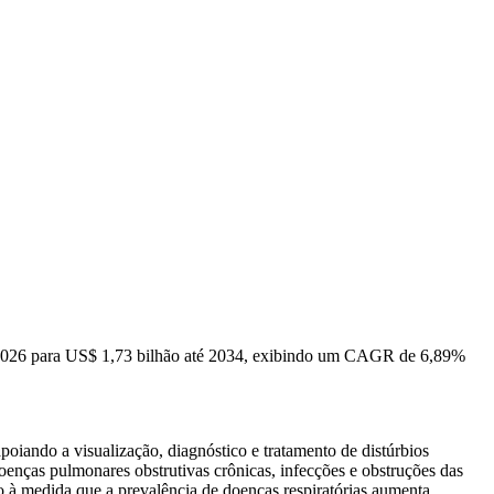
 2026 para US$ 1,73 bilhão até 2034, exibindo um CAGR de 6,89%
oiando a visualização, diagnóstico e tratamento de distúrbios
enças pulmonares obstrutivas crônicas, infecções e obstruções das
co à medida que a prevalência de doenças respiratórias aumenta