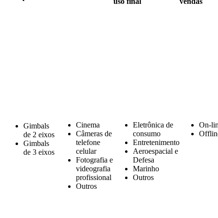
uso final
vendas
Cinema
Eletrônica de
On-li
Gimbals
Câmeras de
consumo
Offlin
de 2 eixos
telefone
Entretenimento
Gimbals
celular
Aeroespacial e
de 3 eixos
Fotografia e
Defesa
videografia
Marinho
profissional
Outros
Outros