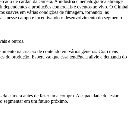
cado de cardan da câmera. A indústria cinematográfica abrange
 independentes a produções comerciais e eventos ao vivo. O Gimbal
tos suaves em várias condições de filmagem, tornando -as
ionais nesse campo e incentivando o desenvolvimento do segmento.
ais e outros.
m aumento na criação de conteúdo em vários gêneros. Com mais
ões de produção. Espera -se que essa tendência alivie a demanda do
s da câmera antes de fazer uma compra. A capacidade de testar
ão segmentar em um futuro próximo.