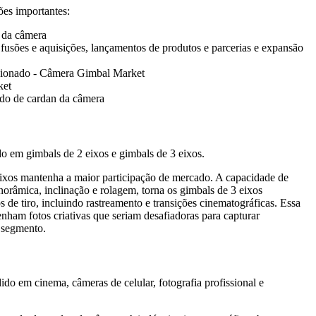
ões importantes:
 da câmera
usões e aquisições, lançamentos de produtos e parcerias e expansão
acionado - Câmera Gimbal Market
ket
ado de cardan da câmera
o em gimbals de 2 eixos e gimbals de 3 eixos.
ixos mantenha a maior participação de mercado. A capacidade de
râmica, inclinação e rolagem, torna os gimbals de 3 eixos
de tiro, incluindo rastreamento e transições cinematográficas. Essa
enham fotos criativas que seriam desafiadoras para capturar
 segmento.
do em cinema, câmeras de celular, fotografia profissional e