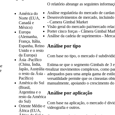
O relatório abrange as seguintes informaç
Análise regulatória do mercado de cardan
América do
Desenvolvimentos de mercado, incluindo f
Norte (EUA,
- Camera Gimbal Market
Canadá e
Visão geral do mercado pai/mercado rel
México)
Porter cinco forças - Câmera Gimbal Mar
Europa
Análise da cadeia de suprimentos - Merc
(Alemanha,
França, Itália,
Análise por tipo
Espanha, Reino
Unido e o resto
da Europa)
Com base no tipo, o mercado é subdividid
Ásia -Pacífico
(China, Índia,
Estima-se que o segmento Gimbals de 3 e
ne
Japão, Austrália e
realizar movimentos complexos, como pano
e
o resto da Ásia -
adequados para uma ampla gama de estilos 
Pacífico)
versatilidade permite que os cineastas obt
América do Sul
manualmente, apoiando o crescimento do
(Brasil,
Argentina e o
Análise por aplicação
resto da América
do Sul)
Com base na aplicação, o mercado é dividi
Oriente Médio e
videografia e outros.
África (EUA,