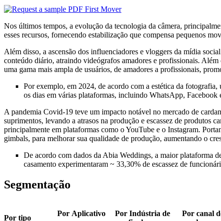
Nos últimos tempos, a evolução da tecnologia da câmera, principalm
esses recursos, fornecendo estabilização que compensa pequenos mov
Além disso, a ascensão dos influenciadores e vloggers da mídia social
conteúdo diário, atraindo videógrafos amadores e profissionais. Além 
uma gama mais ampla de usuários, de amadores a profissionais, pro
Por exemplo, em 2024, de acordo com a estética da fotografia,
os dias em várias plataformas, incluindo WhatsApp, Facebook e
A pandemia Covid-19 teve um impacto notável no mercado de cardan d
suprimentos, levando a atrasos na produção e escassez de produtos c
principalmente em plataformas como o YouTube e o Instagram. Portant
gimbals, para melhorar sua qualidade de produção, aumentando o cr
De acordo com dados da Abia Weddings, a maior plataforma de 
casamento experimentaram ~ 33,30% de escassez de funcionári
Segmentação
Por
Aplicativo
Por
Indústria de
Por canal d
Por tipo