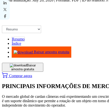
Última atualização: July 20, 2026 | Formatar: PDF | ID do relatório:
Resumo
Índice
Metodologia
Baixar amostra gratuita
Baixar
amostra gratuita
Comprar agora
PRINCIPAIS INFORMAÇÕES DE MER
O mercado global de cardan câmeras está experimentando um crescime
é um suporte dinâmico que permite a rotação de um objeto em torno d
independente do movimento do operador.