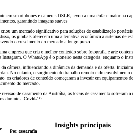
ente em smartphones e câmeras DSLR, levou a uma ênfase maior na cap
imentos, garantindo imagens suaves.
 criou um mercado significativo para soluções de estabilização portáteis
disso, os gimbals oferecem uma alternativa econômica a sistemas de est
movendo o crescimento do mercado a longo prazo.
 uma empresa que cria o melhor conteúdo sobre fotografia e arte conte
 Instagram. O WhatsApp é o pioneiro nesta categoria, enquanto o Insta
a câmera, influenciando a dinâmica da demanda e da oferta. Inicialmen
ardan. No entanto, o surgimento do trabalho remoto e do envolvimento 
o, os criadores de conteúdo começaram a investir em equipamentos de v
escimento do mercado.
revisão de casamento da Austrália, os locais de casamento sofreram a 
os durante a Covid-19.
Insights principais
e
Por geografia