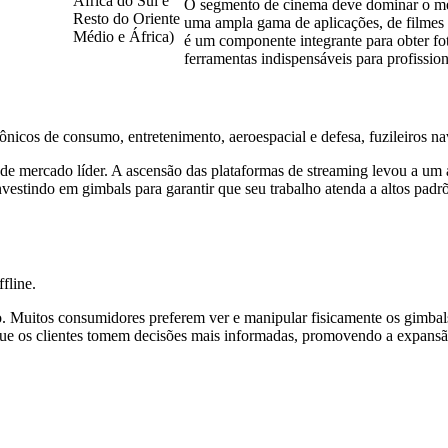
África do Sul e
O segmento de cinema deve dominar o mer
Resto do Oriente
uma ampla gama de aplicações, de filmes
Médio e África)
é um componente integrante para obter fo
ferramentas indispensáveis ​​para profiss
nicos de consumo, entretenimento, aeroespacial e defesa, fuzileiros nav
o de mercado líder. A ascensão das plataformas de streaming levou a u
nvestindo em gimbals para garantir que seu trabalho atenda a altos padr
fline.
. Muitos consumidores preferem ver e manipular fisicamente os gimbal
 que os clientes tomem decisões mais informadas, promovendo a expans