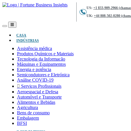
US:
+1 833-909-2966 (chamad
UK:
+44 808-502-0280 (chama
(ATUAL)
CASA
INDÚSTRIAS
Assistência médica
Produtos Químicos e Materiais
Tecnologia da Informação
Máquinas e Equipamentos
Energia e potência
Semicondutores e Eletrónica
Análise COVID-19
Serviços Profissionais
Aeroespacial e Defesa
Automóvel e Transporte
Alimentos e Bebidas
Agricultura
Bens de consumo
Embalagem
BFSI