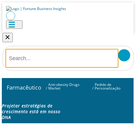
×
Anti-obesity Drugs
Pedido de
Farmacêutico
/
Market
/
Personalização
Projetar estratégias de
crescimento está em nosso
DNA