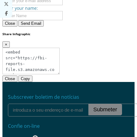
Enter your name:
Close
Send Email
Share Infographic
×
Close
Copy
Subscrever boletim de notícias
Submeter
Confie on-line