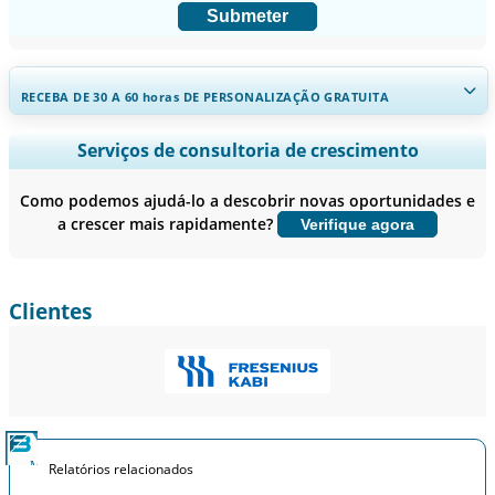
Submeter
RECEBA DE 30 A 60
horas
DE PERSONALIZAÇÃO GRATUITA
Ampliar a cobertura regional e por país, Análise de segmentos,
Serviços de consultoria de crescimento
Perfis de empresas, Benchmarking competitivo, e insights sobre o
usuário final.
Como podemos ajudá-lo a descobrir novas oportunidades e
a crescer mais rapidamente?
Verifique agora
Personalizar agora
Clientes
Relatórios relacionados