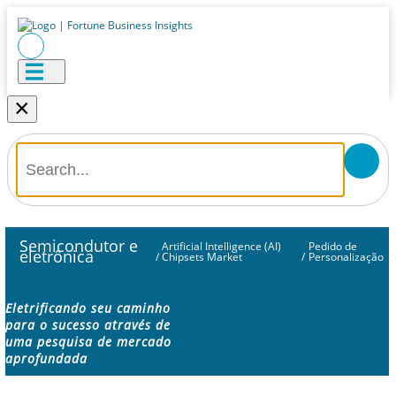
×
Semicondutor e
Artificial Intelligence (AI)
Pedido de
eletrônica
/
Chipsets Market
/
Personalização
Eletrificando seu caminho
para o sucesso através de
uma pesquisa de mercado
aprofundada