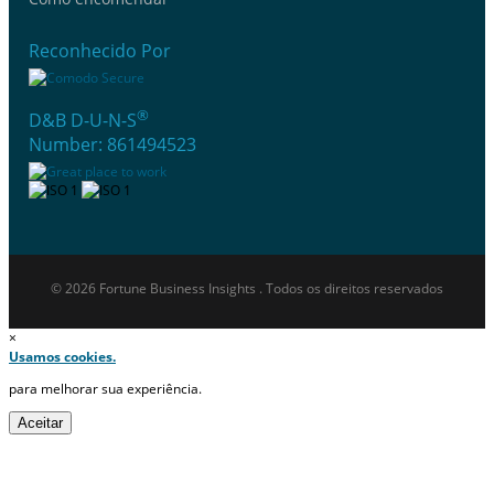
Reconhecido Por
®
D&B D-U-N-S
Number: 861494523
© 2026 Fortune Business Insights . Todos os direitos reservados
×
Usamos cookies.
para melhorar sua experiência.
Aceitar