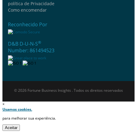
política de Privacidade
Como encomendar
Reconhecido Por
®
D&B D-U-N-S
Number: 861494523
© 2026 Fortune Business Insights . Todos os direitos reservados
×
Usamos cookies.
para melhorar sua experiência.
Aceitar