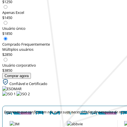
$1250
Apenas Excel
$1450
Usuário único
$1850
Comprado Frequentemente
Múltiplos usuários
$2850
Usuário corporativo
$3850
Comprar agora
Confiável e Certificado
Empresas que confiam em nós para suas necessidades de pesquisa de mer