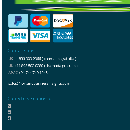
Contate-nos
US
+1 833 909 2966 ( chamada gratuita )
UK
+44 808 502 0280 (chamada gratuita )
APAC
+91 744 740 1245
sales@fortunebusinessinsights.com
Conecte-se conosco