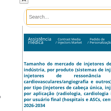
Assistência
Contrast Media
Pedido de
médica
/
Injectors Market
/
Personalizaçã
Tamanho do mercado de injetores de 
indústria, por produto (sistemas de in
injetores de ressonância 
cardiovasculares/angiografia e outros
por tipo (injetores de cabeça única, in
por aplicação (radiologia, cardiologia
O
por usuário final (hospitais e ASCs, cen
2026-2034