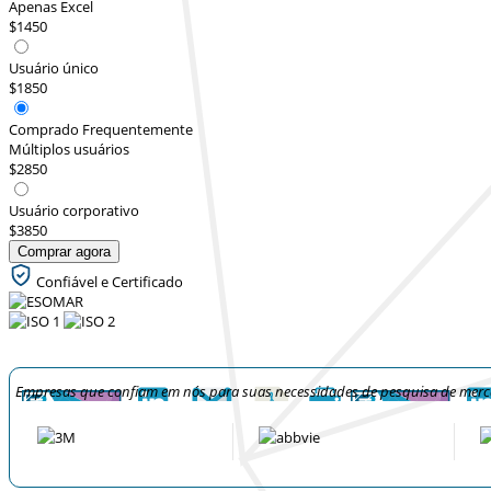
Apenas Excel
$1450
Usuário único
$1850
Comprado Frequentemente
Múltiplos usuários
$2850
Usuário corporativo
$3850
Comprar agora
Confiável e Certificado
Empresas que confiam em nós para suas necessidades de pesquisa de mer