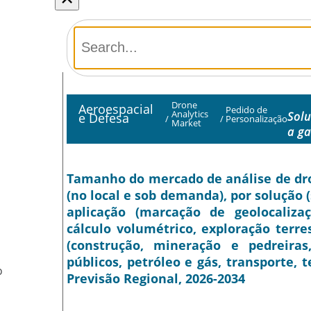
Drone
Aeroespacial
Pedido de
Analytics
Solu
e Defesa
/
/
Personalização
Market
a g
Tamanho do mercado de análise de dron
(no local e sob demanda), por solução 
aplicação (marcação de geolocaliza
cálculo volumétrico, exploração terre
(construção, mineração e pedreiras, 
públicos, petróleo e gás, transporte, 
O
Previsão Regional, 2026-2034