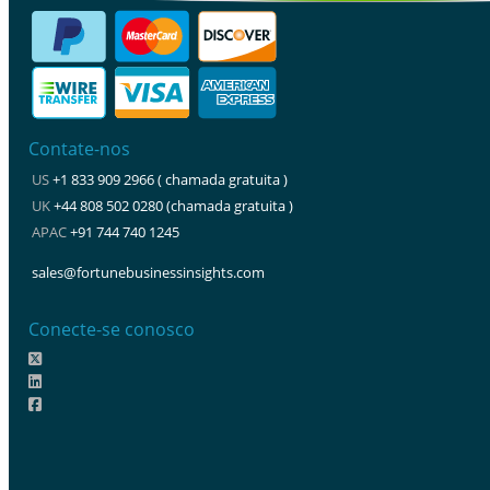
Contate-nos
US
+1 833 909 2966 ( chamada gratuita )
UK
+44 808 502 0280 (chamada gratuita )
APAC
+91 744 740 1245
sales@fortunebusinessinsights.com
Conecte-se conosco