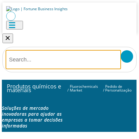
×
Produtos químicos e
Fluorochemicals
Pedido de
materiais
/
Market
/
Personalização
Soluções de mercado
inovadoras para ajudar as
empresas a tomar decisões
informadas