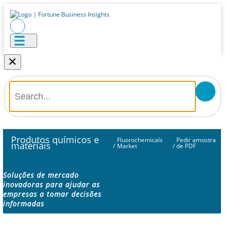
×
Produtos químicos e
Fluorochemicals
Pedir amostra
materiais
/
Market
/
de PDF
Soluções de mercado
inovadoras para ajudar as
empresas a tomar decisões
informadas