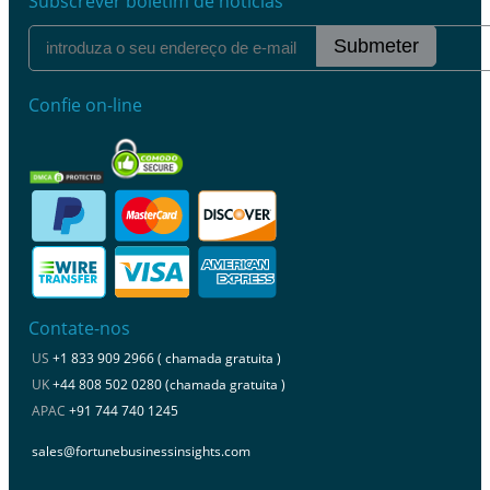
Subscrever boletim de notícias
Submeter
Confie on-line
Contate-nos
US
+1 833 909 2966 ( chamada gratuita )
UK
+44 808 502 0280 (chamada gratuita )
APAC
+91 744 740 1245
sales@fortunebusinessinsights.com