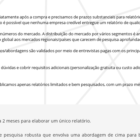
iatamente após a compra
e precisamos de prazos substanciais para relatór
o é possível que nenhuma empresa credível entregue um relatório de quali
números do mercado. A distribuição do mercado por vários segmentos é ana
o global aos mercados regionais/países
que carecem de pesquisa aprofunda
s/abordagens são validados por meio de entrevistas pagas com os principa
vidas e cobrir requisitos adicionais (personalização gratuita ou custo adic
blicamos apenas relatórios limitados e bem pesquisados, com
um prazo méd
a 2 meses para elaborar um único relatório.
e pesquisa robusta que envolva uma abordagem de cima para b