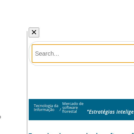
×
Mercado de
Tecnologia da
software
Informação
/
"Estratégias intelig
florestal
O