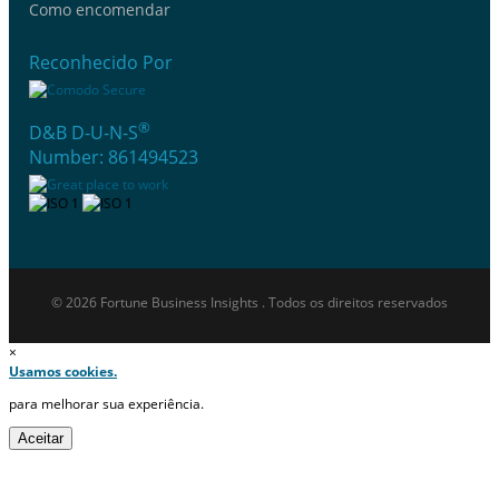
Como encomendar
Reconhecido Por
®
D&B D-U-N-S
Number: 861494523
© 2026 Fortune Business Insights . Todos os direitos reservados
×
Usamos cookies.
para melhorar sua experiência.
Aceitar