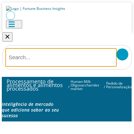
×
Processamento de
Human Milk
Pedido de
alimentos e alimentos
Oligosaccharides
/
/
Personalização
processados
market
Inteligência de mercado
que adiciona sabor ao seu
sucesso