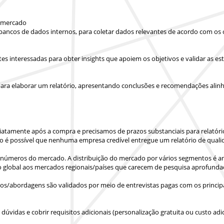
e mercado
 bancos de dados internos, para coletar dados relevantes de acordo com os 
artes interessadas para obter insights que apoiem os objetivos e validar as
ara elaborar um relatório, apresentando conclusões e recomendações alinha
iatamente após a compra
e precisamos de prazos substanciais para relatór
o é possível que nenhuma empresa credível entregue um relatório de quali
números do mercado. A distribuição do mercado por vários segmentos é ana
o global aos mercados regionais/países
que carecem de pesquisa aprofunda
s/abordagens são validados por meio de entrevistas pagas com os principa
vidas e cobrir requisitos adicionais (personalização gratuita ou custo adic