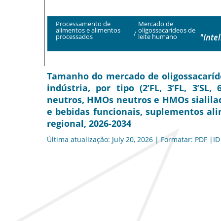
Processamento de
Mercado de
alimentos e alimentos
oligossacarídeos de
/
"Inte
processados
leite humano
Tamanho do mercado de oligossacaríde
indústria, por tipo (2’FL, 3’FL, 3’SL
neutros, HMOs neutros e HMOs sialilado
e bebidas funcionais, suplementos al
regional, 2026-2034
Última atualização: July 20, 2026 | Formatar: PDF |ID