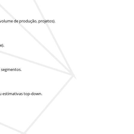
 volume de produção, projetos).
e).
e segmentos.
u estimativas top-down.