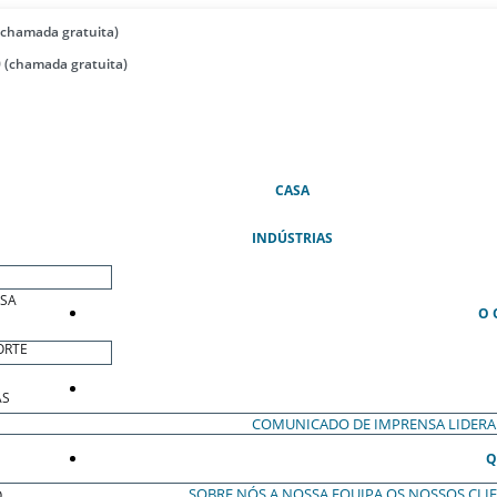
(chamada gratuita)
 (chamada gratuita)
(ATUAL)
CASA
INDÚSTRIAS
ESA
O 
ORTE
AS
COMUNICADO DE IMPRENSA
LIDER
Q
SOBRE NÓS
A NOSSA EQUIPA
OS NOSSOS CLI
O