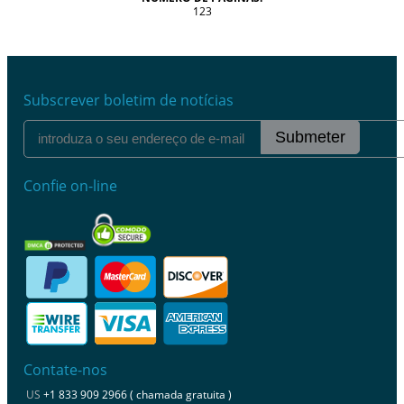
123
Subscrever boletim de notícias
Submeter
Confie on-line
Contate-nos
US
+1 833 909 2966 ( chamada gratuita )