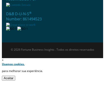
®
D&B D-U-N-S
Number: 861494523
© 2026 Fortune Business Insights . Todos os direitos reservados
×
Usamos cookies.
para melhorar sua experiência.
Aceitar