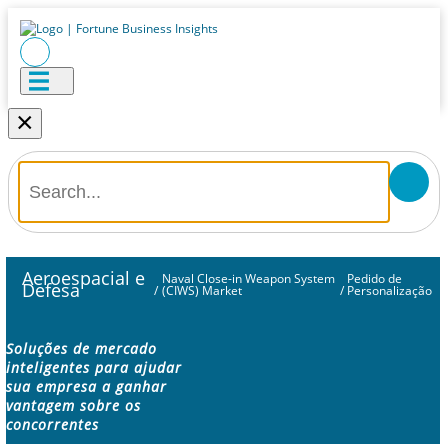
×
Aeroespacial e
Naval Close-in Weapon System
Pedido de
Defesa
/
(CIWS) Market
/
Personalização
Soluções de mercado
inteligentes para ajudar
sua empresa a ganhar
vantagem sobre os
concorrentes