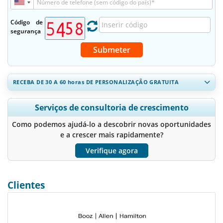
Código de
segurança
Submeter
RECEBA DE 30 A 60
horas
DE PERSONALIZAÇÃO GRATUITA
Ampliar a cobertura regional e por país, Análise de segmentos,
Serviços de consultoria de crescimento
Perfis de empresas, Benchmarking competitivo, e insights sobre
o usuário final.
Como podemos ajudá-lo a descobrir novas oportunidades
e a crescer mais rapidamente?
Personalizar agora
Verifique agora
Clientes