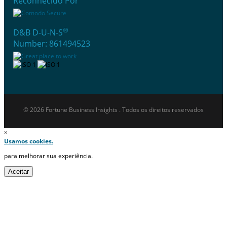
Reconhecido Por
®
D&B D-U-N-S
Number: 861494523
© 2026 Fortune Business Insights . Todos os direitos reservados
×
Usamos cookies.
para melhorar sua experiência.
Aceitar