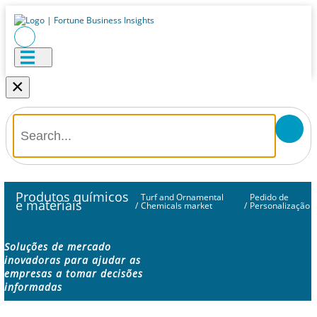
×
Produtos químicos
Turf and Ornamental
Pedido de
e materiais
/
Chemicals market
/
Personalização
Soluções de mercado
inovadoras para ajudar as
empresas a tomar decisões
informadas