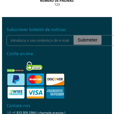
NÚMERO DE PÁGINAS:
123
Subscrever boletim de notícias
Submeter
Confie on-line
Contate-nos
US
+1 833 909 2966 ( chamada gratuita )