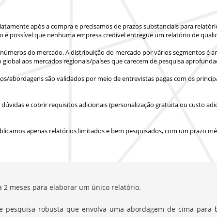
iatamente após a compra
e precisamos de prazos substanciais para relatór
o é possível que nenhuma empresa credível entregue um relatório de quali
números do mercado. A distribuição do mercado por vários segmentos é ana
o global aos mercados regionais/países
que carecem de pesquisa aprofunda
s/abordagens são validados por meio de entrevistas pagas com os principa
vidas e cobrir requisitos adicionais (personalização gratuita ou custo adic
blicamos apenas relatórios limitados e bem pesquisados, com
um prazo méd
a 2 meses para elaborar um único relatório.
e pesquisa robusta que envolva uma abordagem de cima para b