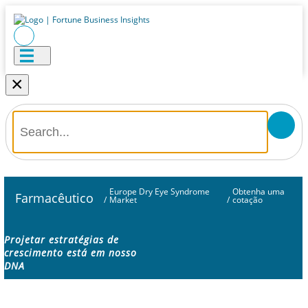
×
Europe Dry Eye Syndrome
Obtenha uma
Farmacêutico
/
Market
/
cotação
Projetar estratégias de
crescimento está em nosso
DNA