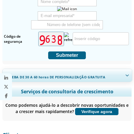
Código de
segurança
Submeter
RECEBA DE 30 A 60
horas
DE PERSONALIZAÇÃO GRATUITA
Ampliar a cobertura regional e por país, Análise de segmentos,
Serviços de consultoria de crescimento
Perfis de empresas, Benchmarking competitivo, e insights sobre o
usuário final.
Como podemos ajudá-lo a descobrir novas oportunidades e
a crescer mais rapidamente?
Verifique agora
Personalizar agora