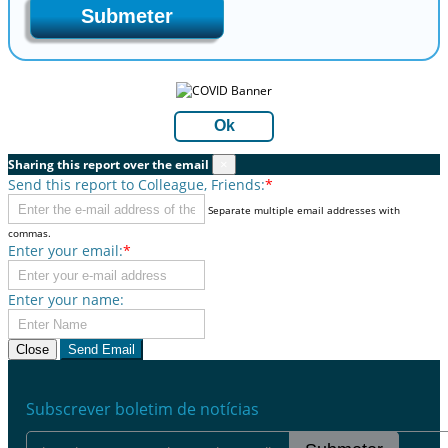
Submeter
Ok
Sharing this report over the email
×
Send this report to Colleague, Friends:
*
Separate multiple email addresses with
commas.
Enter your email:
*
Enter your name:
Close
Send Email
Subscrever boletim de notícias